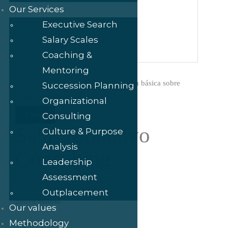
Our Services
Executive Search
Salary Scales
Coaching &
Mentoring
He leído y acepto la Información básica sobre
Succession Planning
Protección de datos*
Organizational
Consulting
Salas Montalvo
Culture & Purpose
Analysis
Consulting
Leadership
Assessment
C/ García de Paredes, 78 Esc 1 (1º 3)
Outplacement
28010 Madrid
Our values
Methodology
España (Spain)