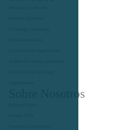
Búsqueda y selección
Baremos Salariales
Coaching y mentoring
Planes de sucesión
Consultoría de organización
Análisis de cultura y propósito
Evaluación del liderazgo
Outplacement
Sobre Nosotros
Quiénes Somos
Nuestro ADN
Nuestros Compromisos