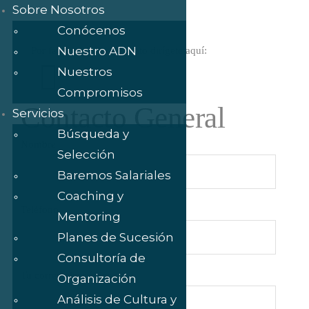
Sobre Nosotros
Conócenos
Nuestro ADN
Por favor, si eres candidato dirígete aquí:
Nuestros
Compromisos
Contacto General
Servicios
Búsqueda y
Nombre
Selección
Baremos Salariales
Coaching y
Teléfono
Mentoring
Planes de Sucesión
Consultoría de
Tu correo electrónico
Organización
Análisis de Cultura y