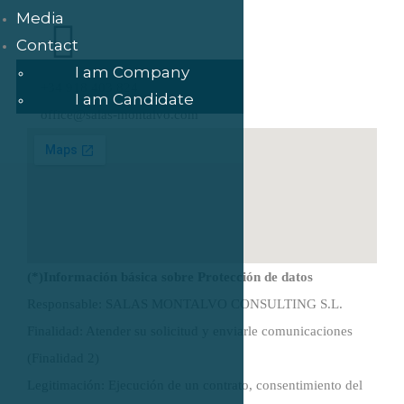
Media
Contact
I am Company
+34 918 403 824
I am Candidate
office@salas-montalvo.com
(*)Información básica sobre Protección de datos
Responsable: SALAS MONTALVO CONSULTING S.L.
Finalidad: Atender su solicitud y enviarle comunicaciones
(Finalidad 2)
Legitimación: Ejecución de un contrato, consentimiento del