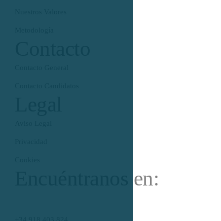
Nuestros Valores
Metodología
Contacto
Contacto General
Contacto Candidatos
Legal
Aviso Legal
Privacidad
Cookies
Encuéntranos en:
C/ García de Paredes, 78 Esc 1 (1º 3) 28010 Madrid
+34 918 403 824