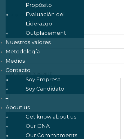
Propósito
Evaluación del
Empresa o institución
Liderazgo
Outplacement
Nuestros valores
Asunto
Metodología
Medios
Contacto
Tu mensaje (opcional)
Soy Empresa
Soy Candidato
–
About us
Get know about us
Our DNA
Our Commitments